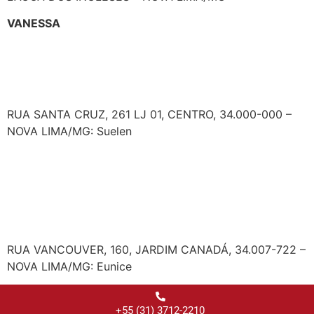
VANESSA
VAREJÃO DAS TINTAS –
CENTRO – FILIAL 38
RUA SANTA CRUZ, 261 LJ 01, CENTRO, 34.000-000 –
NOVA LIMA/MG: Suelen
VAREJÃO DAS TINTAS –
JARDIM CANADÁ – FILIAL
29
RUA VANCOUVER, 160, JARDIM CANADÁ, 34.007-722 –
NOVA LIMA/MG: Eunice
+55 (31) 3712-2210