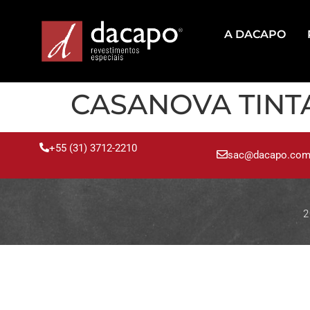
A DACAPO
CASANOVA TINT
+55 (31) 3712-2210
sac@dacapo.com
2