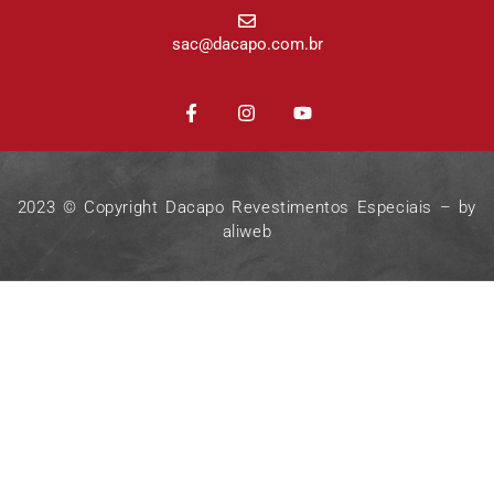
sac@dacapo.com.br
2023 © Copyright Dacapo Revestimentos Especiais – by
aliweb