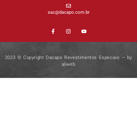
sac@dacapo.com.br
2023 © Copyright Dacapo Revestimentos Especiais – by
aliweb