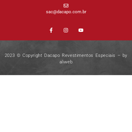
sac@dacapo.com.br
2023 © Copyright Dacapo Revestimentos Especiais – by
aliweb